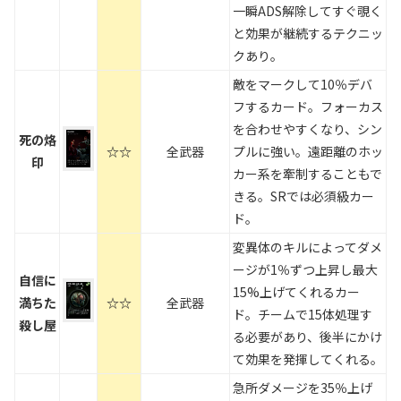
一瞬ADS解除してすぐ覗く
と効果が継続するテクニッ
クあり。
敵をマークして10％デバ
フするカード。フォーカス
を合わせやすくなり、シン
死の烙
☆☆
全武器
プルに強い。遠距離のホッ
印
カー系を牽制することもで
きる。SRでは必須級カー
ド。
変異体のキルによってダメ
ージが1％ずつ上昇し最大
自信に
15%上げてくれるカー
満ちた
☆☆
全武器
ド。チームで15体処理す
殺し屋
る必要があり、後半にかけ
て効果を発揮してくれる。
急所ダメージを35％上げ