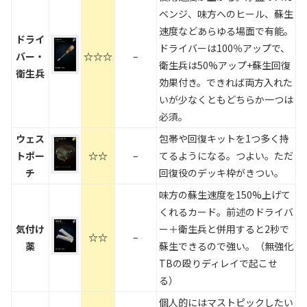
ベンジ、味方へのヒール、蘇生
速度などあらゆる場面で有能。
ドライ
ドライバーは100％アップで、
バー・
☆☆☆
–
衛生兵は50%アップ+蘇生回復
衛生兵
効果付き。できれば両方入れた
いが少なくともどちらか一つは
必須。
ウェス
包帯や回復キットを1つ多く持
トポー
☆☆
–
てるようになる。つよい。ただ
チ
回復役のデッキ枠がきつい。
味方の蘇生速度を150%上げて
くれるカード。前述のドライバ
気付け
ー＋衛生兵と併用すると2秒で
☆☆
–
薬
蘇生できるので強い。（無強化
TBの殴りディレイで起こせ
る）
個人的にはマストピックしたい