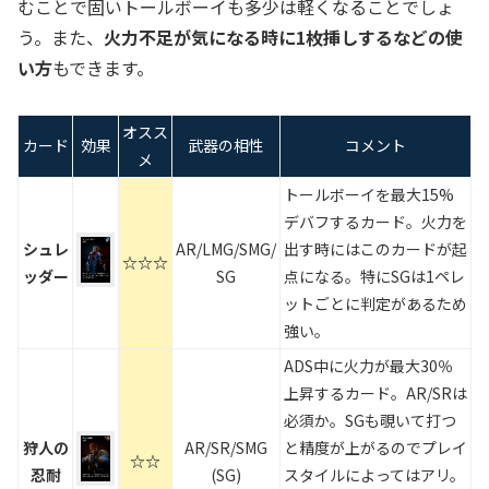
むことで固いトールボーイも多少は軽くなることでしょ
う。また、
火力不足が気になる時に1枚挿しするなどの使
い方
もできます。​​
オスス
カード
効果
武器の相性
コメント
メ
トールボーイを最大15%
デバフするカード。火力を
シュレ
AR/LMG/SMG/
出す時にはこのカードが起
☆☆☆
ッダー
SG
点になる。特にSGは1ペレ
ットごとに判定があるため
強い。
ADS中に火力が最大30％
上昇するカード。AR/SRは
必須か。SGも覗いて打つ
狩人の
AR/SR/SMG
と精度が上がるのでプレイ
☆☆
忍耐
(SG)
スタイルによってはアリ。