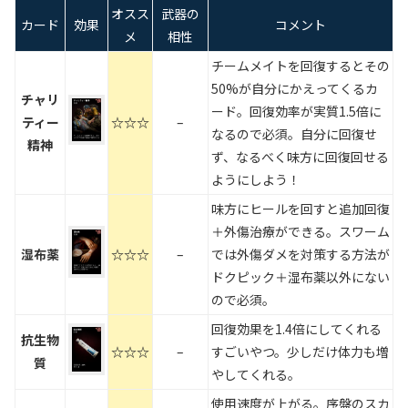
オスス
武器の
カード
効果
コメント
メ
相性
チームメイトを回復するとその
50%が自分にかえってくるカ
チャリ
ード。回復効率が実質1.5倍に
ティー
☆☆☆
–
なるので必須。自分に回復せ
精神
ず、なるべく味方に回復回せる
ようにしよう！
味方にヒールを回すと追加回復
＋外傷治療ができる。スワーム
湿布薬
☆☆☆
–
では外傷ダメを対策する方法が
ドクピック＋湿布薬以外にない
ので必須。
回復効果を1.4倍にしてくれる
抗生物
☆☆☆
–
すごいやつ。少しだけ体力も増
質
やしてくれる。
使用速度が上がる。序盤のスカ