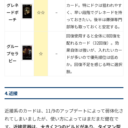
グレネ
カード。特にドクは狙われやす
ードポ
☆☆
–
く、早い段階でグレネードを持
ーチ
っておきたい。後半は爆弾専門
部隊も取っておくと安定する。
回復使用すると全体に8回復を
配れるカード（32回復）。効
グルー
果自体は強いが、入れたいカー
プセラ
☆
–
ドが多いので優先順位は低め
ピー
か。回復不足を感じる時に選択
肢。
4.近接
近接系のカードは、11/9のアップデートによって弱体化さ
れてしまいましたが、使い方によってはまだまだ健在で
す。
近接武器は、大きく2つのビルドがあり、タイマン型