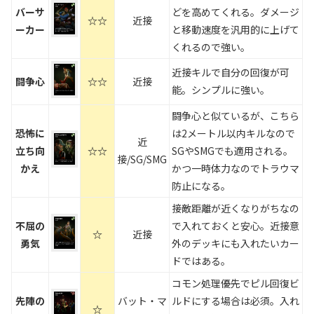
バーサ
どを高めてくれる。ダメージ
☆☆
近接
ーカー
と移動速度を汎用的に上げて
くれるので強い。
近接キルで自分の回復が可
闘争心
☆☆
近接
能。シンプルに強い。
闘争心と似ているが、こちら
恐怖に
は2メートル以内キルなので
近
立ち向
☆☆
SGやSMGでも適用される。
接/SG/SMG
かえ
かつ一時体力なのでトラウマ
防止になる。
接敵距離が近くなりがちなの
不屈の
で入れておくと安心。近接意
☆
近接
勇気
外のデッキにも入れたいカー
ドではある。
コモン処理優先でピル回復ビ
先陣の
バット・マ
ルドにする場合は必須。入れ
☆