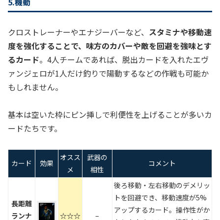
5.機動
クロストレーナーやエナジーバーなど、
スタミナや移動速
度を強化することで、味方のカバーや敵を回避を強味とす
るカード
。4人チームであれば、脱出カードを入れたエヴ
ァンジェロが1人だけ釣りで陽動するなどの作戦も可能か
もしれません。
基本は空いた枠にピン挿しで利便性を上げることが多いカ
ードたちです。
オスス
武器の
カード
効果
コメント
メ
相性
後ろ移動・左右移動のデメリッ
トを回避でき、移動速度が5%
長距離
アップするカード。操作性がか
ランナ
☆☆☆
–