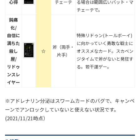
心得
チェーテ
る場合は範囲広いバット・マ
チェーテで。
鈍痛
化/
自信に
特殊リドゥン(トールボーイ)
満ちた
に向かっていく勇敢な戦士に
斧（両手・
殺し
☆
オススメなカード。スカベン
片手）
屋/
ジタイムで斧がないと発狂す
リドゥ
る。若干運ゲー。
ンスレ
イヤー
※アドレナリン分泌はスワームカードのバグで、キャンペ
ーンでアンロックしていないと使えない状況です。
(2021/11/21時点）