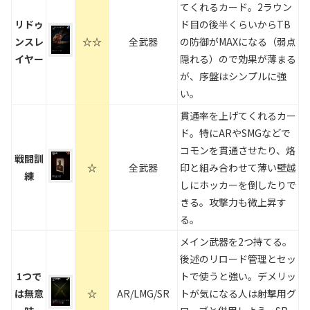
てくれるカード。2ラウン
リドゥ
ド目の後半くらいからTB
ンスレ
☆☆
全武器
の防御がMAXになる（弱点
イヤー
隠れる）ので効果が薄まる
が、序盤はシンプルに強
い。
貫通率を上げてくれるカー
ド。特にARやSMGなどで
コモンを貫通させたり、烙
戦闘訓
☆
全武器
印と組み合わせて薄い壁越
練
しにホッカーを倒したりで
きる。攻撃力も微上昇す
る。
メイン武器を2つ持てる。
後述のリロード管理とセッ
1つで
トで使うと強い。デメリッ
は無意
☆
AR/LMG/SR
トが気になる人は射撃用グ