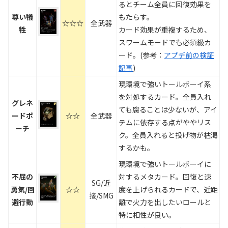
るとチーム全員に回復効果を
尊い犠
もたらす。
☆☆☆
全武器
牲
カード効果が重複するため、
スワームモードでも必須級カ
ード。(参考：
アプデ前の検証
記事
)
現環境で強いトールボーイ系
を対処するカード。全員入れ
グレネ
ても腐ることは少ないが、アイ
ードポ
☆☆
全武器
テムに依存する点がややリス
ーチ
ク。全員入れると投げ物が枯渇
するかも。
現環境で強いトールボーイに
不屈の
対するメタカード。回復と速
SG/近
勇気/回
☆☆
度を上げられるカードで、近距
接/SMG
避行動
離で火力を出したいロールと
特に相性が良い。