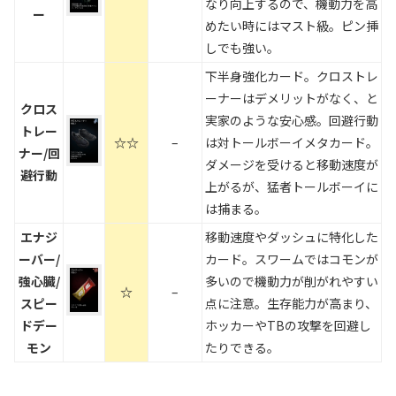
なり向上するので、機動力を高
ー
めたい時にはマスト級。ピン挿
しでも強い。
下半身強化カード。クロストレ
ーナーはデメリットがなく、と
クロス
実家のような安心感。回避行動
トレー
☆☆
–
は対トールボーイメタカード。
ナー/回
ダメージを受けると移動速度が
避行動
上がるが、猛者トールボーイに
は捕まる。
エナジ
移動速度やダッシュに特化した
ーバー/
カード。スワームではコモンが
強心臓/
多いので機動力が削がれやすい
☆
–
スピー
点に注意。生存能力が高まり、
ドデー
ホッカーやTBの攻撃を回避し
モン
たりできる。