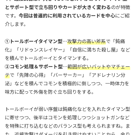
とサポート型で立ち回りやカードが大きく変わる
のが特徴
です。
今回は普遍的に利用されているカードを中心
にご紹
介します。
①トールボーイタイマン型
…
攻撃力の高い斧系
で「鈍痛
化」「リドゥンスレイヤー」「自信に満ちた殺し屋」など
を積んでトールボーイとタイマンする。
②コモン処理＆サポート型
…
範囲が広いバットやマチェー
テ
で「先陣の心得」「バーサーカー」「アドレナリン分
泌」などを積んでコモンを積極的に倒しつつ、一時体力を
味方に配って外傷を防ぐ立ち回りをする。
トールボーイが弱い序盤は鈍痛化などを入れたタイマン型
に寄せつつ、後半はコモンを処理しつつショットガンなど
を特殊に打ち込むなどのバランス型も考えられますね。ま
た、近接攻撃はダメージを引き受けやすいことから、余り