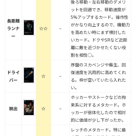
後ろ移動・左右移動のデメリ
ットを回避でき、移動速度が
5%アップするカード。操作性
長距離
がかなり向上するので、機動力
ランナ
☆☆
–
を高めたい時にまず検討した
ー
いカード。ドクやSRなど近距
離に敵を近づかせたくない役
割を相性○。
序盤のスカベンジや蘇生、回
ドライ
復速度を汎用的に高めてくれ
☆
–
バー
る。枠が空いていたら入れた
い。
ホッカーやストークなどの拘
束系に対するメタカード。ホ
脱出
☆
–
ッカーが弱体化したので相対
的に価値が少し下がったか。
レッチのメタカード。特に最