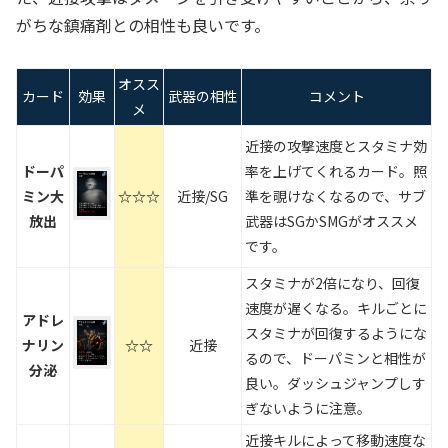
がちな鎮痛剤との相性も良いです。
オスス
カード
効果
武器の相性
コメント
メ
近接の攻撃速度とスタミナ効
ドーパ
率を上げてくれるカード。照
ミン大
☆☆☆
近接/SG
準を覗けなくなるので、サブ
放出
武器はSGかSMGがオススメ
です。
スタミナが2倍になり、回復
速度が遅くなる。キルごとに
アドレ
スタミナが回復するようにな
ナリン
☆☆
近接
るので、ドーパミンと相性が
分泌
良い。ダッシュジャンプしす
ぎないように注意。
近接キルによって移動速度な