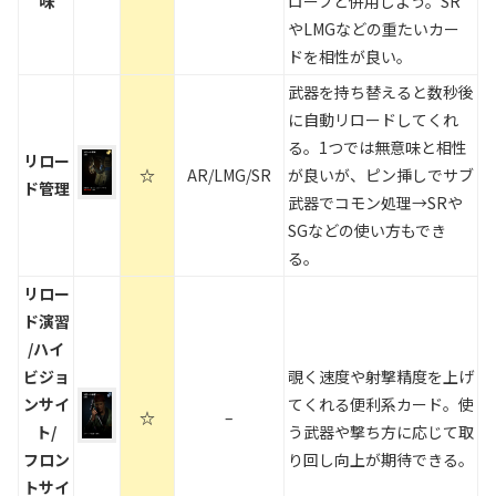
味
ローブと併用しよう。SR
やLMGなどの重たいカー
ドを相性が良い。
武器を持ち替えると数秒後
に自動リロードしてくれ
る。1つでは無意味と相性
リロー
☆
AR/LMG/SR
が良いが、ピン挿しでサブ
ド管理
武器でコモン処理→SRや
SGなどの使い方もでき
る。
リロー
ド演習
/ハイ
ビジョ
覗く速度や射撃精度を上げ
ンサイ
てくれる便利系カード。使
☆
–
ト/
う武器や撃ち方に応じて取
フロン
り回し向上が期待できる。
トサイ