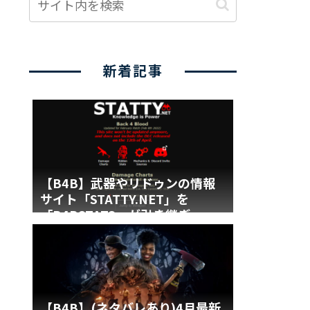
新着記事
【B4B】武器やリドゥンの情報
サイト「STATTY.NET」を
「B4BSTATS」が引き継ぎ
【B4B】(ネタバレあり)4月最新