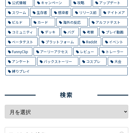
公式情報
キャンペーン
攻略
アップデート
スワーム
生存者
感染者
リリース前
ナイトメア
ビルド
カード
海外の反応
アルファテスト
コミュニティ
デッキ
バグ
考察
プレイ動画
ベータテスト
プラットフォーム
Reddit
イベント
FunnyClip
アーリーアクセス
レビュー
トレーラー
アンケート
バックストーリー
コスプレ
大会
縛りプレイ
検索