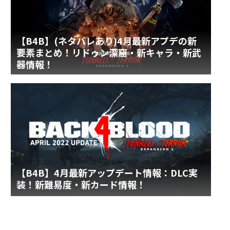
【B4B】(ネタバレあり)4月最新アプデの新
要素まとめ！リドゥン深窟・新キャラ・新武
器情報！
【B4B】4月最新アップデート情報：DLC実
装！新難易度・新カード情報！