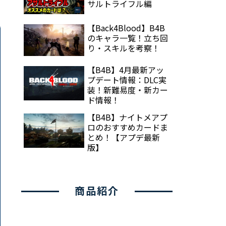
サルトライフル編
【Back4Blood】B4B
のキャラ一覧！立ち回
り・スキルを考察！
【B4B】4月最新アッ
プデート情報：DLC実
装！新難易度・新カー
ド情報！
【B4B】ナイトメアプ
ロのおすすめカードま
とめ！【アプデ最新
版】
商品紹介