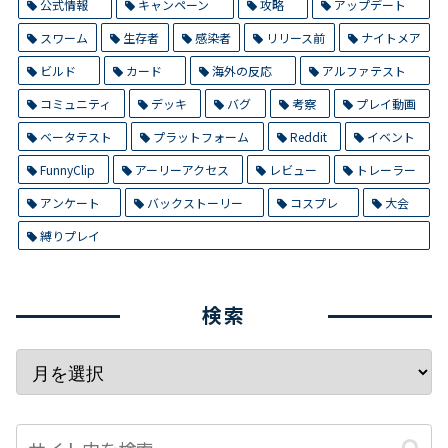
公式情報
キャンペーン
攻略
アップデート
スワーム
生存者
感染者
リリース前
ナイトメア
ビルド
カード
海外の反応
アルファテスト
コミュニティ
デッキ
バグ
考察
プレイ動画
ベータテスト
プラットフォーム
Reddit
イベント
FunnyClip
アーリーアクセス
レビュー
トレーラー
アンケート
バックストーリー
コスプレ
大会
縛りプレイ
検索