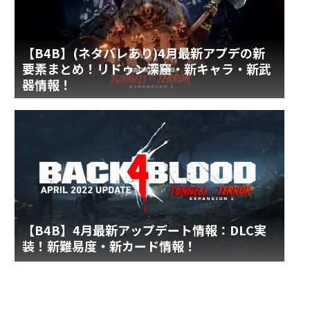
【B4B】(ネタバレあり)4月最新アプデの新
要素まとめ！リドゥン深窟・新キャラ・新武
器情報！
【B4B】4月最新アップデート情報：DLC実
装！新難易度・新カード情報！