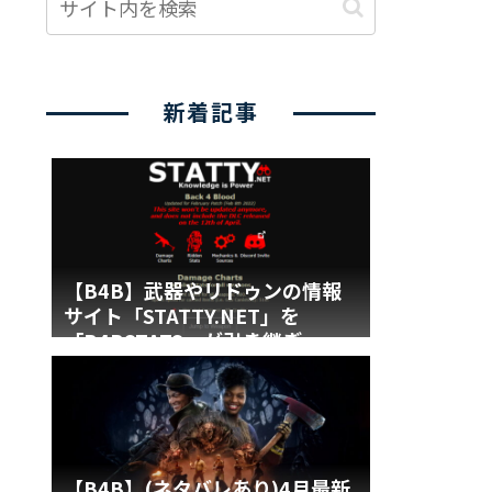
新着記事
【B4B】武器やリドゥンの情報
サイト「STATTY.NET」を
「B4BSTATS」が引き継ぎ
【B4B】(ネタバレあり)4月最新