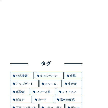
タグ
公式情報
キャンペーン
攻略
アップデート
スワーム
生存者
感染者
リリース前
ナイトメア
ビルド
カード
海外の反応
アルファテスト
コミュニティ
デッキ