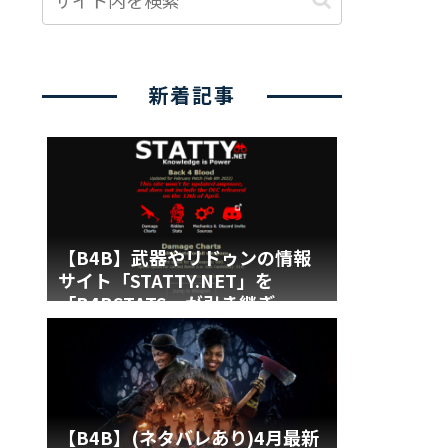
新着記事
【B4B】武器やリドゥンの情報
サイト「STATTY.NET」を
「B4BSTATS」が引き継ぎ
【B4B】(ネタバレあり)4月最新