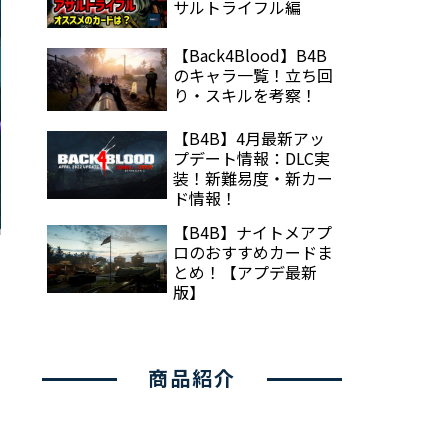
サルトライフル編
【Back4Blood】B4B
のキャラ一覧！立ち回
り・スキルを考察！
【B4B】4月最新アッ
プデート情報：DLC実
装！新難易度・新カー
ド情報！
【B4B】ナイトメアプ
ロのおすすめカードま
とめ！【アプデ最新
版】
商品紹介