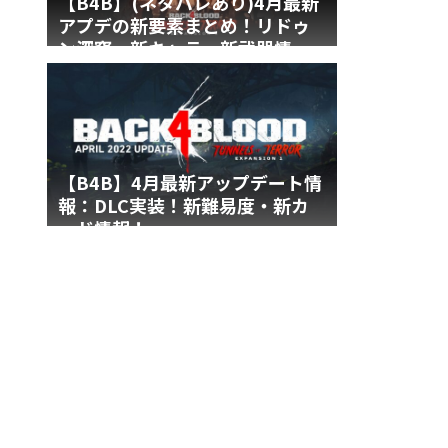
【B4B】(ネタバレあり)4月最新
アプデの新要素まとめ！リドゥ
ン深窟・新キャラ・新武器情
報！
【B4B】4月最新アップデート情
報：DLC実装！新難易度・新カ
ード情報！