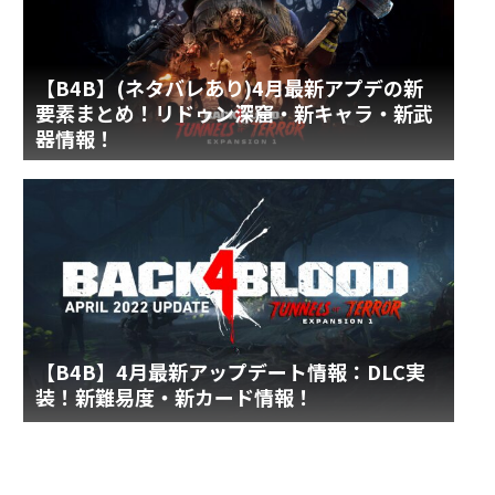
【B4B】(ネタバレあり)4月最新アプデの新
要素まとめ！リドゥン深窟・新キャラ・新武
器情報！
【B4B】4月最新アップデート情報：DLC実
装！新難易度・新カード情報！