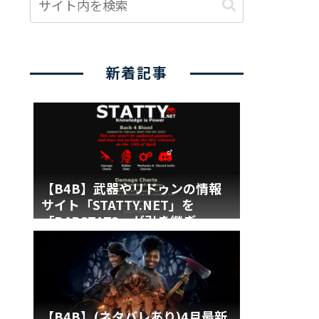
新着記事
【B4B】武器やリドゥンの情報
サイト「STATTY.NET」を
「B4BSTATS」が引き継ぎ
【B4B】(ネタバレあり)4月最新