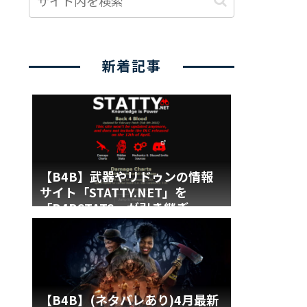
新着記事
【B4B】武器やリドゥンの情報
サイト「STATTY.NET」を
「B4BSTATS」が引き継ぎ
【B4B】(ネタバレあり)4月最新