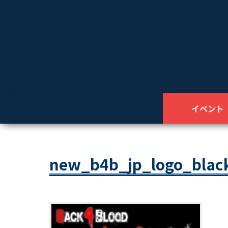
イベント
new_b4b_jp_logo_blac