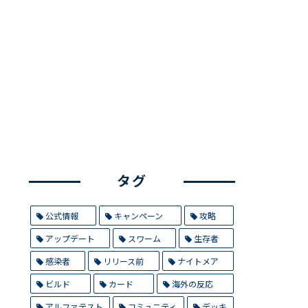
タグ
公式情報
キャンペーン
攻略
アップデート
スワーム
生存者
感染者
リリース前
ナイトメア
ビルド
カード
海外の反応
アルファテスト
コミュニティ
デッキ