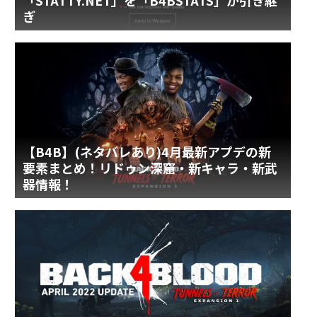
「STATTY.NET」を「B4BSTATS」が引き継
ぎ
【B4B】(ネタバレあり)4月最新アプデの新
要素まとめ！リドゥン深窟・新キャラ・新武
器情報！