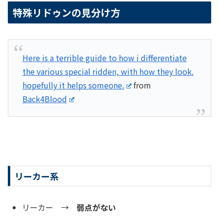
特殊リドゥンの見分け方
Here is a terrible guide to how i differentiate
the various special ridden, with how they look.
hopefully it helps someone.
from
Back4Blood
リーカー系
リーカー →
弱点がない